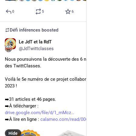
0
5
6
Défi inférences
boosted
Le JdT et la RdT
Aug 11, 2023
@JdTwittclasses
Nous poursuivons la découverte des 6 numéros du Journal 
des TwittClasses.
Voilà le 5e numéro de ce projet collaboratif, publié le 31 mars 
2023 !
➡️31 articles et 46 pages.
➡️À télécharger : 
drive.google.com/file/d/1_mMcz
➡️À lire en ligne : 
calameo.com/read/0069682581e17
Hide