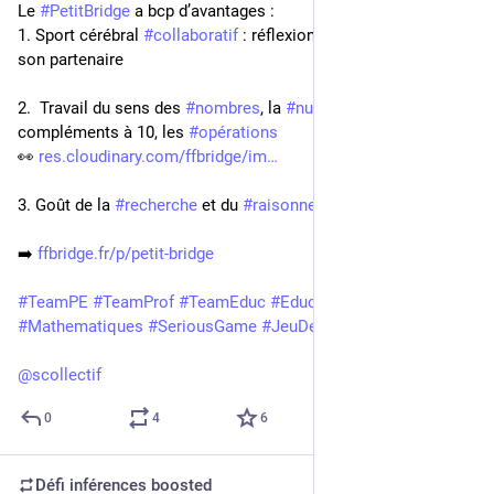
Le 
#
PetitBridge
 a bcp d’avantages :
1. Sport cérébral 
#
collaboratif
 : réflexion et 
#
échange
 avec 
son partenaire 
2.  Travail du sens des 
#
nombres
, la 
#
numération
, les 
compléments à 10, les 
#
opérations
👀 
res.cloudinary.com/ffbridge/im
3. Goût de la 
#
recherche
 et du 
#
raisonnement
➡️ 
ffbridge.fr/p/petit-bridge
#
TeamPE
#
TeamProf
#
TeamEduc
#
Education
#
Mathematiques
#
SeriousGame
#
JeuDeCartes
@
scollectif
0
4
6
Défi inférences
boosted