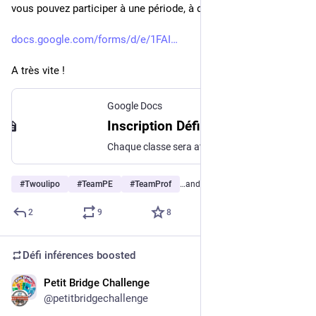
vous pouvez participer à une période, à deux ou aux trois.
docs.google.com/forms/d/e/1FAI
A très vite !
Google Docs
Inscription Défi inférences 2023/2024
Chaque classe sera attachée à une classe binôme ! Chaque défi se déroule sur une période de 3 semaines. Avec votre classe partenaire, vous vous mettrez d'accord sur le nombre d'inférences à écrire et recevoir (selon vos modalités de travail de classe : individuel, en binôme en groupe...) et sur le calendrier (en fonction de vos contraintes: temps partiel, sortie, ...). Au cours du défi, les élèves créent des inférences autour du thème de la période et les envoient aux camarades de la classe partenaire: ils sont alors des gangsters ! Puis ils se glissent dans la peau de détectives, à la recherche des indices laissés par leur classe binôme ! Avant de vous inscrire, vous devez avoir un compte sur Mastodon ou Edutwit.
#
Twoulipo
#
TeamPE
#
TeamProf
…and 5 more
2
9
8
Défi inférences
boosted
Petit Bridge Challenge
Aug 14, 2023
@petitbridgechallenge