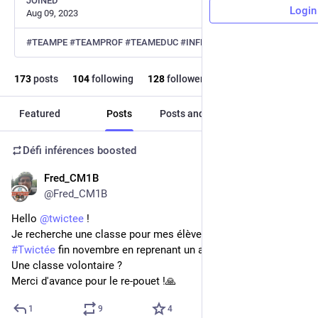
JOINED
Login
Aug 09, 2023
#TEAMPE #TEAMPROF #TEAMEDUC #INFERENCES #ENSEIGNEMENT #NUMERIQUE #PEDAGOGIE #LITTERATIE
173
posts
104
following
128
followers
Featured
Posts
Posts and replies
Media
Défi inférences
boosted
Fred_CM1B
Oct 29, 2025
@Fred_CM1B
Hello 
@
twictee
 !
Je recherche une classe pour mes élèves  pour faire une 
#
Twictée
 fin novembre en reprenant un ancien épisode.
Une classe volontaire ?
Merci d'avance pour le re-pouet !🙏
1
9
4