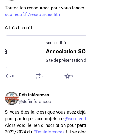
Toutes les ressources pour vous lancer sont là :
scollectif.fr/ressources.html
A très bientôt !
scollectif.fr
Association SCOllectif
Site de présentation de l'association SCOllectif
0
3
3
Défi inférences
Aug 19, 2023
@defiinferences
Si vous êtes là, c'est que vous avez déjà créé votre compte 
pour participer aux projets de 
@
scollectif
 !
Alors voici le lien d'inscription pour participer à la saison 
2023/2024 du 
#
Defiinferences
 ! Il se déroulera sur 3 périodes, 