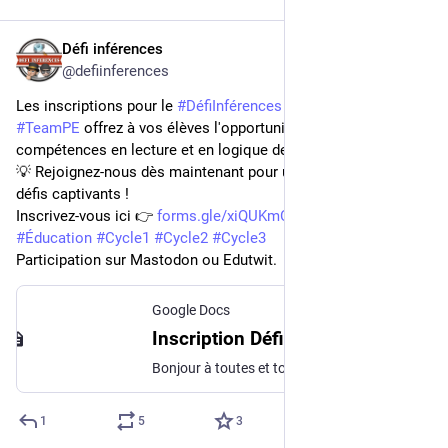
Défi inférences
Sep 1, 2024
@defiinferences
Les inscriptions pour le 
#
DéfiInférences
 sont ouvertes ! 
#
TeamPE
 offrez à vos élèves l'opportunité de développer leurs 
compétences en lecture et en logique de manière ludique. 📚
💡 Rejoignez-nous dès maintenant pour une nouvelle année de 
défis captivants ! 
Inscrivez-vous ici 👉 
forms.gle/xiQUKmCFvpHdX3r29
#
Éducation
#
Cycle1
#
Cycle2
#
Cycle3
Participation sur Mastodon ou Edutwit.
Google Docs
Inscription Défi inférences 2024/2025
Bonjour à toutes et tous ! Bienvenue, pour cette nouvelle année, à un ou plusieurs épisodes de Défi inférences. Chaque classe sera attachée à une classe binôme. Chaque défi se déroulera sur une période de 3 semaines. Avec votre classe partenaire, vous vous mettrez d'accord sur le nombre d'inférences à écrire et à recevoir (selon vos modalités de travail de classe : individuel, en binôme ou en groupe, ...) et sur le calendrier (en fonction de vos contraintes: temps partiel, sortie, ...). Au cours du défi, les élèves créent des inférences autour du thème de la période et les envoient aux camarades de la classe partenaire : ils sont alors des gangsters ! Puis ils se glissent dans la peau de détectives, à la recherche des indices laissés par leur classe binôme ! Avant de vous inscrire, vous devez avoir un compte sur Mastodon ou Edutwit.
1
5
3