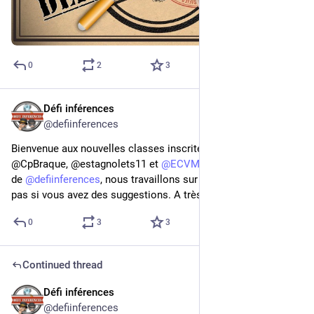
0
2
3
Défi inférences
Aug 27, 2023
@defiinferences
Bienvenue aux nouvelles classes inscrites : 
@
cmchalland
, 
@CpBraque, @estagnolets11 et 
@
ECVManon
 ! Avec l’équipe 
de 
@
defiinferences
, nous travaillons sur les thèmes. N’hésitez 
pas si vous avez des suggestions. A très vite pour la suite !
0
3
3
Continued thread
Défi inférences
Aug 19, 2023
@defiinferences