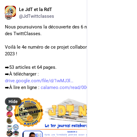
Le JdT et la RdT
Aug 11, 2023
@JdTwittclasses
Nous poursuivons la découverte des 6 numéros du Journal 
des TwittClasses.
Voilà le 4e numéro de ce projet collaboratif, publié le 3 janvier 
2023 !
➡️53 articles et 64 pages.
➡️À télécharger : 
drive.google.com/file/d/1wMJ3l
➡️À lire en ligne : 
calameo.com/read/006968258249d
Hide