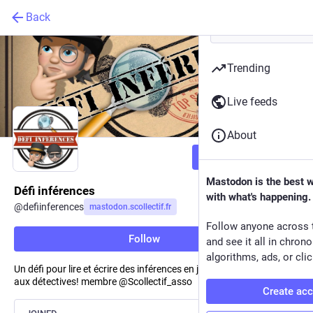
Back
Trending
Live feeds
About
Follow
Mastodon is the best 
Défi inférences
with what's happening.
@
defiinferences
mastodon.scollectif.fr
Follow anyone across 
Follow
and see it all in chron
algorithms, ads, or clic
Un défi pour lire et écrire des inférences en jouant aux gangsters et
aux détectives! membre @Scollectif_asso
Create ac