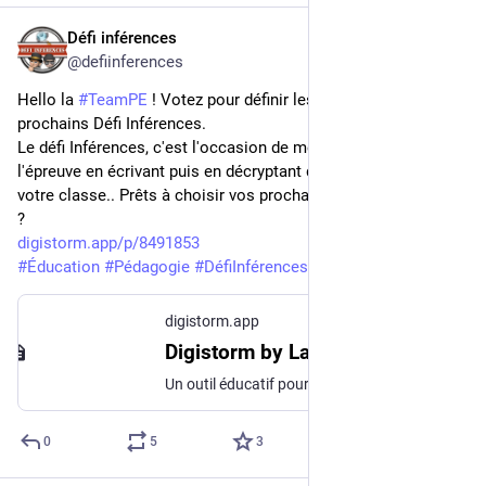
Défi inférences
Aug 20, 2024
@defiinferences
Hello la 
#
TeamPE
 ! Votez pour définir les thèmes des 
prochains Défi Inférences. 
Le défi Inférences, c'est l'occasion de mettre vos neurones à 
l'épreuve en écrivant puis en décryptant des inférences avec 
votre classe.. Prêts à choisir vos prochains sujets de réflexion 
? 
digistorm.app/p/8491853
#
Éducation
#
Pédagogie
#
DéfiInférences
digistorm.app
Digistorm by La Digitale
Un outil éducatif pour interagir en temps réel en présence ou à distance proposé par La Digitale
0
5
3