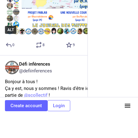
ALT
0
8
9
Défi inférences
Aug 10, 2023
@defiinferences
Bonjour à tous !
Ça y est, nous y sommes ! Ravis d'être ici et de toujours faire 
partie de 
@
scollectif
 !
N'hésitez pas à vous abonner à notre compte pour suivre nos 
Create account
Login
propositions pour l'année 2023/2024 !
A très vite 🥰
#
TeamPE
#
TeamProf
#
TeamEduc
#
MastoProf
#
Education
#
Inférences
#
Echanges