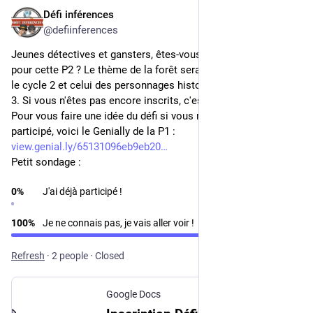
Défi inférences
Oct 24, 2023
@defiinferences
Jeunes détectives et gansters, êtes-vous prêts à relever le défi 
pour cette P2 ? Le thème de la forêt sera mis en lumière pour 
le cycle 2 et celui des personnages historiques pour le cycle 
3. Si vous n'êtes pas encore inscrits, c'est ici ! 
urlz.fr/o9MT
Pour vous faire une idée du défi si vous n'avez pas encore 
participé, voici le Genially de la P1 :
view.genial.ly/65131096eb9eb20
Petit sondage :
0
%
J'ai déjà participé !
100
%
Je ne connais pas, je vais aller voir !
Refresh
·
2 people
·
Closed
Google Docs